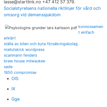
lasse@startlink.no +47 412 57 379.
Socialstyrelsens nationella riktlinjer för vård och
omsorg vid demenssjukdom
konnossemen
t einfach
erklärt
ställa av bilen och byta försäkringsbolag
mailutskick wordpress
scanmarin fenders
brew house milwaukee
sade
1850 compromise
OlS
lX
Gge