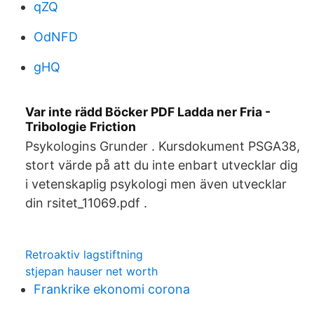
qZQ
OdNFD
gHQ
Var inte rädd Böcker PDF Ladda ner Fria -
Tribologie Friction
Psykologins Grunder . Kursdokument PSGA38,
stort värde på att du inte enbart utvecklar dig
i vetenskaplig psykologi men även utvecklar
din rsitet_11069.pdf .
Retroaktiv lagstiftning
stjepan hauser net worth
Frankrike ekonomi corona