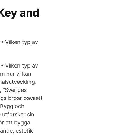
 Key and
• Vilken typ av
• Vilken typ av
m hur vi kan
hälsutveckling.
, ”Sveriges
gga broar oavsett
 “Bygg och
 utforskar sin
för att bygga
ande, estetik