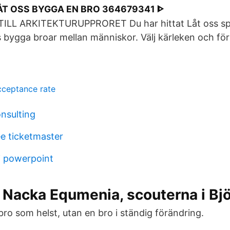
LÅT OSS BYGGA EN BRO 364679341 ᐈ
LL ARKITEKTURUPPRORET Du har hittat Låt oss spr
oss bygga broar mellan människor. Välj kärleken och f
cceptance rate
nsulting
e ticketmaster
 i powerpoint
- Nacka Equmenia, scouterna i Bj
bro som helst, utan en bro i ständig förändring.