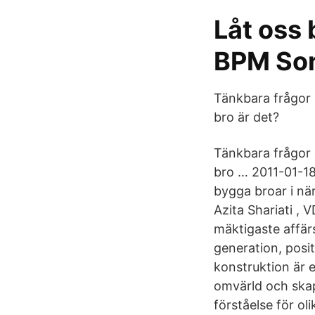
Låt oss
BPM Son
Tänkbara frågor 
bro är det?
Tänkbara frågor 
bro … 2011-01-1
bygga broar i när
Azita Shariati ,
mäktigaste affär
generation, posi
konstruktion är 
omvärld och skapa
förståelse för ol