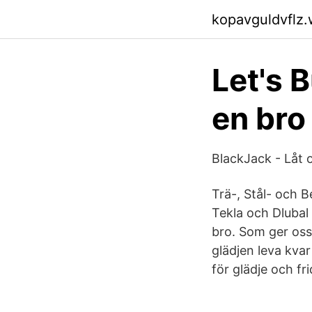
kopavguldvflz
Let's 
en bro
BlackJack - Låt 
Trä-, Stål- och 
Tekla och Dluba
bro. Som ger oss
glädjen leva kvar
för glädje och fri