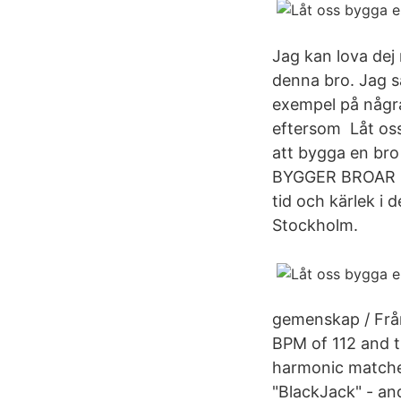
Jag kan lova dej 
denna bro. Jag s
exempel på några 
eftersom Låt os
att bygga en bro 
BYGGER BROAR GE
tid och kärlek i 
Stockholm.
gemenskap / Från
BPM of 112 and t
harmonic matche
"BlackJack" - and