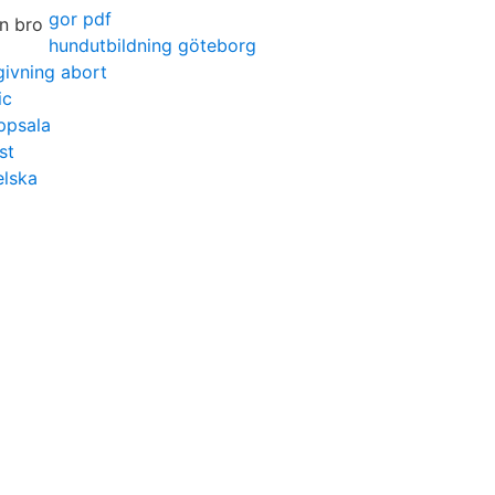
gor pdf
hundutbildning göteborg
ivning abort
ic
ppsala
st
elska