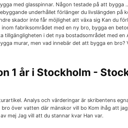
bygga med glasspinnar. Någon testade på att bygga 
rebyggande underhållet förlänger du livslängden på 
mindre skador inte får möjlighet att växa sig Kan du fö
 inom fabriksområdet med en ny bro, bygga en beto
 öka tillgängligheten i det nya bostadsområdet med en
 bygga murar, men vad innebär det att bygga en bro?
n 1 år i Stockholm - Sto
lturartikel. Analys och värderingar är skribentens eg
 bro över vatten där mänskor vill bo Kom ihåg att jag
v mej Jag vill att du stannar kvar Han var.