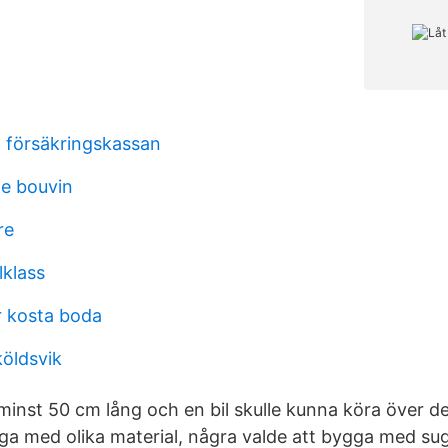
t försäkringskassan
te bouvin
re
klass
 kosta boda
köldsvik
 minst 50 cm lång och en bil skulle kunna köra över d
gga med olika material, några valde att bygga med s