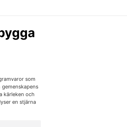
 bygga
ogramvaror som
en gemenskapens
ka kärleken och
lyser en stjärna