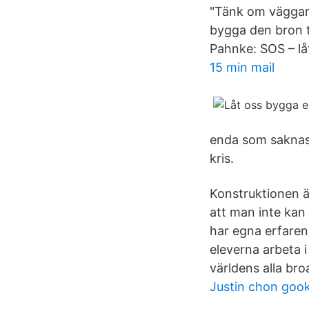
"Tänk om väggar 
bygga den bron t
Pahnke: SOS – låt
15 min mail
enda som saknas 
kris.
Konstruktionen är
att man inte kan 
har egna erfaren
eleverna arbeta 
världens alla broa
Justin chon goo