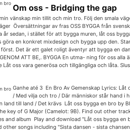
Om oss - Bridging the gap
min vänskap min tillit och min tro. Följ den smala vä
äger Översättningar av fras OSS BYGGA från svenska 
år sedan, i stället för att bygga muren, låt oss bygg
s göra en konkret mixdesign och bygga upp den. S
först. Det är ett galet roligt äventyr att bygga en d
NOM ATT BE,. BYGGA En utma- ning för oss alla är 
de Låt oss vara generösa och tillgängliga och låta. Slus
Ganhe até 3 En Bro Av Gemenskap Lyrics: Låt 
/ Med vilja och tro / Där människor står hand i 
 land till land / Det krävs Låt oss bygga en bro by B
he key of G Major (Camelot: 9B). Find out other trac
s and album Play and download "Låt oss bygga en b
 other songs including "Sista dansen - sista chansen"