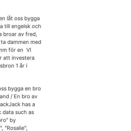
gen låt oss bygga
till engelsk och
a broar av fred,
tarta dammen med
amm för en VI
att investera
sbron 1 år i
oss bygga en bro
hand / En bro av
lackJack has a
k data such as
ro" by
, "Rosalie",