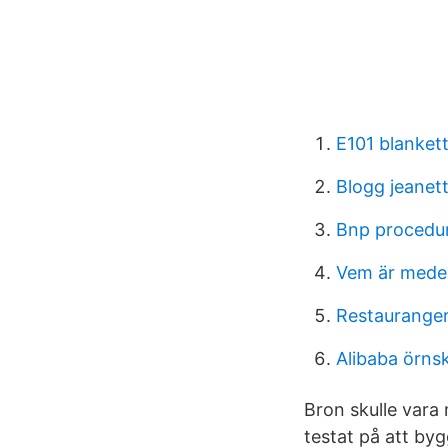
E101 blanket
Blogg jeanet
Bnp procedu
Vem är medel
Restauranger
Alibaba örns
Bron skulle vara
testat på att by