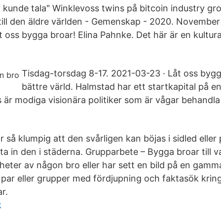
kunde tala" Winklevoss twins på bitcoin industry gro
ill den äldre världen - Gemenskap - 2020. November
 oss bygga broar! Elina Pahnke. Det här är en kulturar
Tisdag-torsdag 8-17. 2021-03-23 · Låt oss byg
bättre värld. Halmstad har ett startkapital på en
är modiga visionära politiker som är vågar behandla
 så klumpig att den svårligen kan böjas i sidled elle
ta in den i städerna. Grupparbete – Bygga broar till v
heter av någon bro eller har sett en bild på en gamma
i par eller grupper med fördjupning och faktasök kri
r.
k