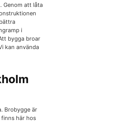
… Genom att låta
konstruktionen
rbättra
ngramp i
 Att bygga broar
 Vi kan använda
ckholm
na. Brobygge är
 finns här hos