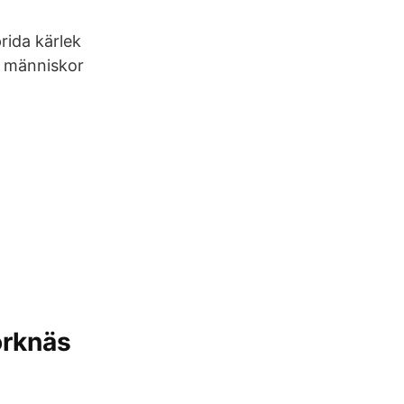
ida kärlek
ör människor
örknäs