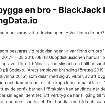
 bygga en bro - BlackJack
gData.io
som besvaras vid redovisningen: • Var finns din bro? 
som besvaras vid redovisningen: • Var finns din bro? 
8 2017-11-08 2016-08-18 Guppdiskussionen handlar o
ingslivet för ett hållbart arbetsliv och en hållbar sam
 VD på Sodexo, ”Årets employer branding företag 2019”
skvinna 2015”, som delar med sig av vikten av att by
tion och kompetens för att skapa lönsamma affärer.
ett av de språk barnen i förskolan kan använda när de
r sin egen identitet. Ett verktyg de har tillgång till 
ika fenomen i samhället. Det handlar om bild och skap