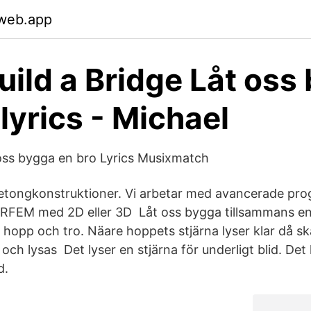
.web.app
Build a Bridge Låt oss
 lyrics - Michael
oss bygga en bro Lyrics Musixmatch
Betongkonstruktioner. Vi arbetar med avancerade pr
l RFEM med 2D eller 3D Låt oss bygga tillsammans 
 hopp och tro. Näare hoppets stjärna lyser klar då s
 och lysas Det lyser en stjärna för underligt blid. Det 
d.