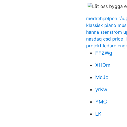
mødrehjælpen rådg
klassisk piano mus
hanna stenström u
nasdaq csd price li
projekt ledare eng
FFZWg
XHDm
McJo
yrKw
YMC
LK