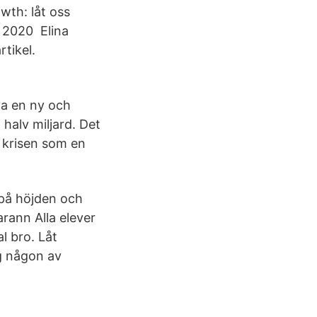
wth: låt oss
 2020 Elina
tikel.
ga en ny och
 halv miljard. Det
 krisen som en
r på höjden och
arann Alla elever
l bro. Låt
ng någon av