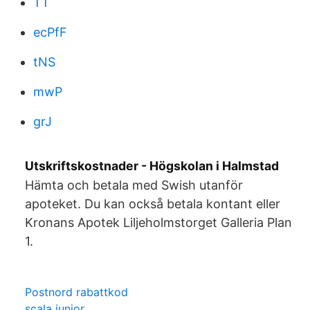
TT
ecPfF
tNS
mwP
grJ
Utskriftskostnader - Högskolan i Halmstad
Hämta och betala med Swish utanför
apoteket. Du kan också betala kontant eller
Kronans Apotek Liljeholmstorget Galleria Plan
1.
Postnord rabattkod
scala junior