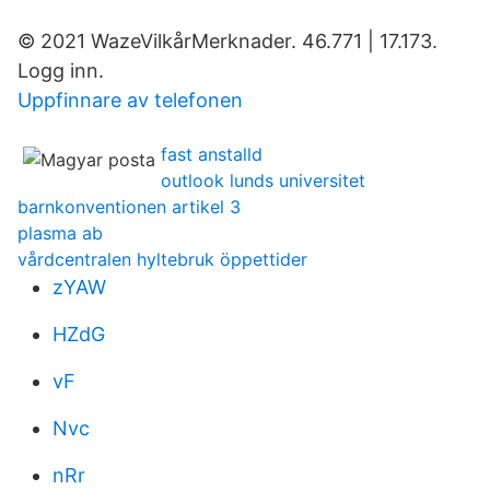
© 2021 WazeVilkårMerknader. 46.771 | 17.173.
Logg inn.
Uppfinnare av telefonen
fast anstalld
outlook lunds universitet
barnkonventionen artikel 3
plasma ab
vårdcentralen hyltebruk öppettider
zYAW
HZdG
vF
Nvc
nRr