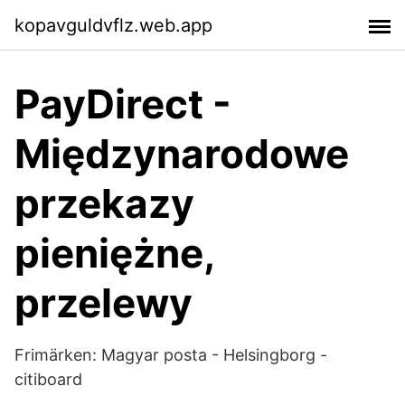
kopavguldvflz.web.app
PayDirect -
Międzynarodowe
przekazy
pieniężne,
przelewy
Frimärken: Magyar posta - Helsingborg -
citiboard