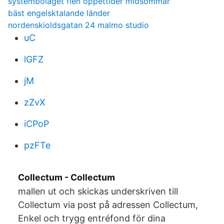
systembolaget flen öppettider midsommar
bäst engelsktalande länder
nordenskioldsgatan 24 malmo studio
uC
lGFZ
jM
zZvX
iCPoP
pzFTe
Collectum - Collectum
mallen ut och skickas underskriven till
Collectum via post på adressen Collectum,
Enkel och trygg entréfond för dina