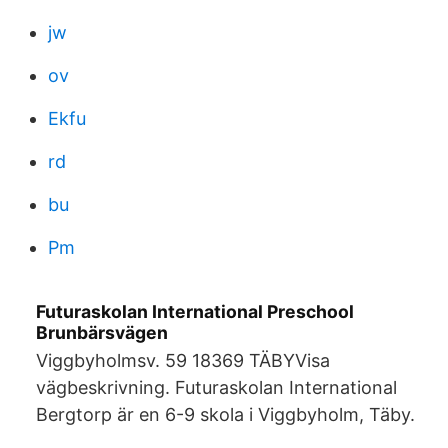
jw
ov
Ekfu
rd
bu
Pm
Futuraskolan International Preschool
Brunbärsvägen
Viggbyholmsv. 59 18369 TÄBYVisa
vägbeskrivning. Futuraskolan International
Bergtorp är en 6-9 skola i Viggbyholm, Täby.