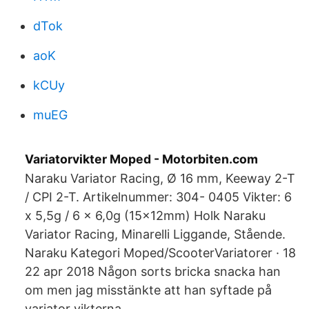
dTok
aoK
kCUy
muEG
Variatorvikter Moped - Motorbiten.com
Naraku Variator Racing, Ø 16 mm, Keeway 2-T
/ CPI 2-T. Artikelnummer: 304- 0405 Vikter: 6
x 5,5g / 6 x 6,0g (15x12mm) Holk Naraku
Variator Racing, Minarelli Liggande, Stående.
Naraku Kategori Moped/ScooterVariatorer · 18
22 apr 2018 Någon sorts bricka snacka han
om men jag misstänkte att han syftade på
variator vikterna.