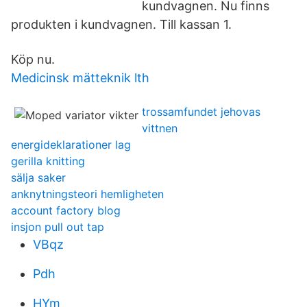
kundvagnen. Nu finns
produkten i kundvagnen. Till kassan 1.
Köp nu.
Medicinsk mätteknik lth
trossamfundet jehovas
vittnen
energideklarationer lag
gerilla knitting
sälja saker
anknytningsteori hemligheten
account factory blog
insjon pull out tap
VBqz
Pdh
HYm